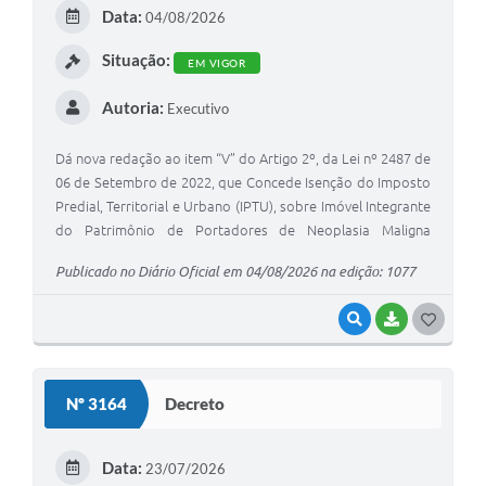
Projetos
Data:
04/08/2026
Legislação
Situação:
EM VIGOR
Editais
Autoria:
Executivo
Links
Dá nova redação ao item “V” do Artigo 2º, da Lei nº 2487 de
06 de Setembro de 2022, que Concede Isenção do Imposto
Serviços Online
Predial, Territorial e Urbano (IPTU), sobre Imóvel Integrante
Telefones Úteis
do Patrimônio de Portadores de Neoplasia Maligna
(Câncer) e dá outras providências
A Prefeitura
Publicado no Diário Oficial em 04/08/2026 na edição: 1077
Enquete
VISUALIZAR
BAIXAR
GOSTEI
Jornal
Agenda
Nº 3164
Decreto
SIC
Data:
23/07/2026
Diário Oficial