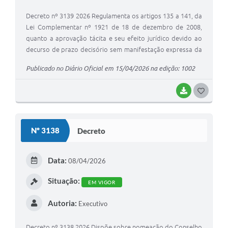
Decreto nº 3139 2026 Regulamenta os artigos 135 a 141, da
Lei Complementar nº 1921 de 18 de dezembro de 2008,
quanto a aprovação tácita e seu efeito jurídico devido ao
decurso de prazo decisório sem manifestação expressa da
autoridade competente, em consonância com a Lei
Publicado no Diário Oficial em 15/04/2026 na edição: 1002
nacional nº 13.874, de 20 de setembro de 2019, e dá outras
providencias
BAIXAR
GOSTEI
Nº 3138
Decreto
Data:
08/04/2026
Situação:
EM VIGOR
Autoria:
Executivo
Decreto nº 3138 2026 Dispõe sobre nomeação do Conselho