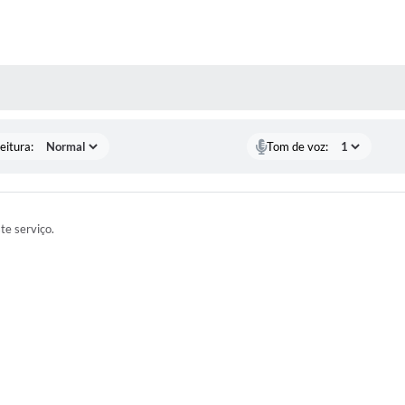
 MÍDIAS
eitura:
Tom de voz:
ste serviço.