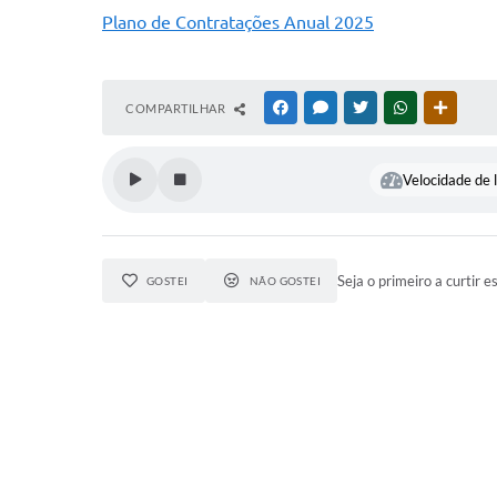
Plano de Contratações Anual 2025
COMPARTILHAR
FACEBOOK
MESSENGER
TWITTER
WHATSAPP
OUTRAS
Velocidade de l
Seja o primeiro a curtir e
GOSTEI
NÃO GOSTEI