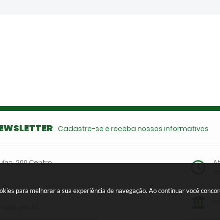
EWSLETTER
Cadastre-se e receba nossos informativos
uíno, 200 Centro
A
0
cookies para melhorar a sua experiência de navegação. Ao continuar você conc
CN
a.sp.gov.br