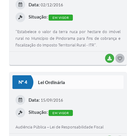
Projetos
Data:
02/12/2016
Legislação
Situação:
EM VIGOR
Editais
''Estabelece o valor da terra nuca por hectare do imóvel
rural no Município de Pindorama para fins de cobrança e
Links
fiscalização do Imposto Territorial Rural - ITR''.
Serviços Online
BAIXAR
GOSTEI
Telefones Úteis
A Prefeitura
Nº 4
Lei Ordinária
Enquete
Jornal
Data:
15/09/2016
Agenda
Situação:
EM VIGOR
SIC
Audiência Pública – Lei de Responsabilidade Fiscal
Diário Oficial