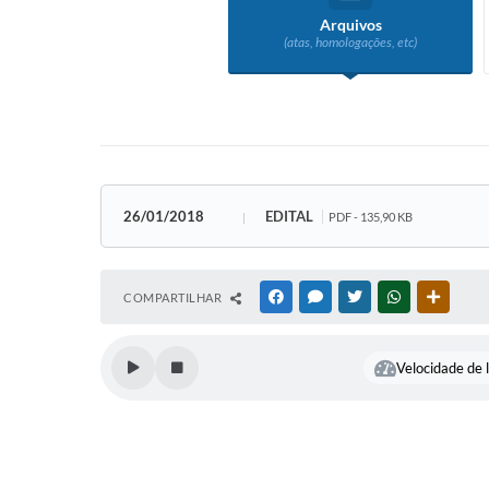
Arquivos
(atas, homologações, etc)
26/01/2018
EDITAL
PDF - 135,90 KB
COMPARTILHAR
FACEBOOK
MESSENGER
TWITTER
WHATSAPP
OUTRAS
Velocidade de l