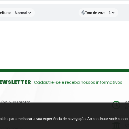
eitura:
Tom de voz:
EWSLETTER
Cadastre-se e receba nossos informativos
uíno, 200 Centro
A
0
cookies para melhorar a sua experiência de navegação. Ao continuar você conc
CN
a.sp.gov.br