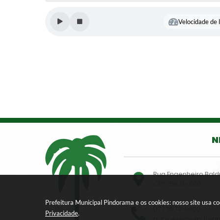
Velocidade de l
N
Rua Engenheiro Bald
CEP: 15830-000
Prefeitura Municipal Pindorama e os cookies: nosso site usa 
(17) 3572-9900
Privacidade
.
gabinete@pindoram