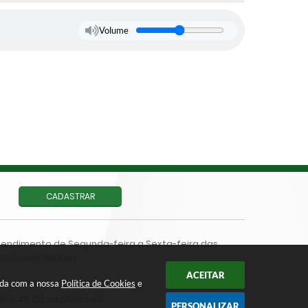
Volume
CADASTRAR
tendimento de Segunda-feira a Sexta-feira das
8h30m as 16h30m
ACEITAR
orda com a nossa
Política de Cookies
e
PJ: 45.122.942/0001-80
PERSONALIZAR