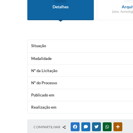
Detalhes
Arqui
(atas, homolog
Situação
Modalidade
Nº da Licitação
Nº do Processo
Publicado em
Realização em
COMPARTILHAR
FACEBOOK
MESSENGER
TWITTER
WHATSAPP
OUTRAS