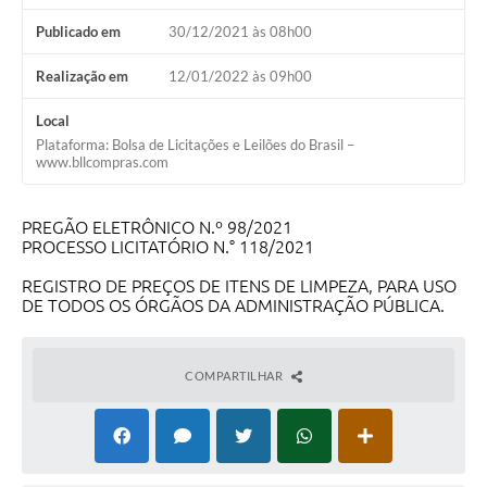
Projetos
Publicado em
30/12/2021 às 08h00
Legislação
Realização em
12/01/2022 às 09h00
Editais
Local
Links
Plataforma: Bolsa de Licitações e Leilões do Brasil –
www.bllcompras.com
Serviços Online
PREGÃO ELETRÔNICO N.º 98/2021
Telefones Úteis
PROCESSO LICITATÓRIO N.° 118/2021
A Prefeitura
REGISTRO DE PREÇOS DE ITENS DE LIMPEZA, PARA USO
DE TODOS OS ÓRGÃOS DA ADMINISTRAÇÃO PÚBLICA.
Enquete
Jornal
COMPARTILHAR
Agenda
SIC
Diário Oficial