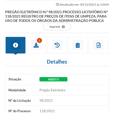
REGISTRO DE PREÇOS DE ITENS DE LIMPEZA, PARA...
Atualizado em: 30/12/2021 às 11h04
Galeria de Fotos
PREGÃO ELETRÔNICO N.º 98/2021 PROCESSO LICITATÓRIO N°
118/2021 REGISTRO DE PREÇOS DE ITENS DE LIMPEZA, PARA
Contratos
USO DE TODOS OS ÓRGÃOS DA ADMINISTRAÇÃO PÚBLICA
Imprimir
Ouvidoria
Audiências Públicas
1
Arquivos para Download
Carta de Serviços
Detalhes
Notícias
Turismo
Situação
ABERTO
Obras
Modalidade
Pregão Eletrônico
Galeria de Vídeos
Nº da Licitação
98/2021
Secretarias
Nº do Processo
118/2021