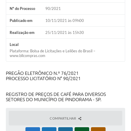
Projetos
Nº do Processo
90/2021
Legislação
Publicado em
10/11/2021 às 09h00
Editais
Realização em
25/11/2021 às 15h30
Links
Local
Serviços Online
Plataforma: Bolsa de Licitações e Leilões do Brasil –
www.bllcompras.com
Telefones Úteis
A Prefeitura
PREGÃO ELETRÔNICO N.º 76/2021
PROCESSO LICITATÓRIO N° 90/2021
Enquete
REGISTRO DE PREÇOS DE CAFÉ PARA DIVERSOS
Jornal
SETORES DO MUNICÍPIO DE PINDORAMA - SP.
Agenda
SIC
COMPARTILHAR
Diário Oficial