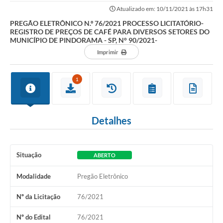
PREÇOS DE CAFÉ PARA DIVERSOS SETORES DO...
Atualizado em: 10/11/2021 às 17h31
Galeria de Fotos
PREGÃO ELETRÔNICO N.º 76/2021 PROCESSO LICITATÓRIO-
REGISTRO DE PREÇOS DE CAFÉ PARA DIVERSOS SETORES DO
Contratos
MUNICÍPIO DE PINDORAMA - SP, N° 90/2021-
Imprimir
Ouvidoria
Audiências Públicas
1
Arquivos para Download
Carta de Serviços
Detalhes
Notícias
Turismo
Situação
ABERTO
Obras
Modalidade
Pregão Eletrônico
Galeria de Vídeos
Nº da Licitação
76/2021
Secretarias
Nº do Edital
76/2021