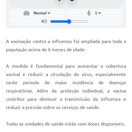
Projetos
Legislação
Editais
Links
A vacinação contra a influenza foi ampliada para toda a
população acima de 6 meses de idade.
Serviços Online
Telefones Úteis
A medida é fundamental para aumentar a cobertura
A Prefeitura
vacinal e reduzir a circulação do vírus, especialmente
neste período de maior incidência de doenças
Enquete
respiratórias. Além da proteção individual, a vacina
Jornal
contribui para diminuir a transmissão da influenza e
reduzir a pressão sobre os serviços de saúde.
Agenda
SIC
Todas as unidades de saúde estão com doses disponíveis.
Diário Oficial