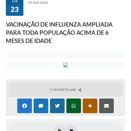
JUN
23 JUN 2026
23
Galeria de Fotos
Contratos
VACINAÇÃO DE INFLUENZA AMPLIADA
PARA TODA POPULAÇÃO ACIMA DE 6
Ouvidoria
MESES DE IDADE
Audiências Públicas
Arquivos para Download
Carta de Serviços
Notícias
Turismo
COMPARTILHAR
Obras
Galeria de Vídeos
Secretarias