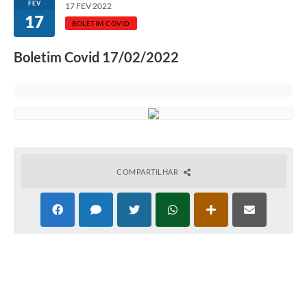
FEV
17 FEV 2022
17
Galeria de Fotos
BOLETIM COVID
Contratos
Boletim Covid 17/02/2022
Ouvidoria
Audiências Públicas
Arquivos para Download
Carta de Serviços
COMPARTILHAR
Notícias
Turismo
Obras
Galeria de Vídeos
Secretarias