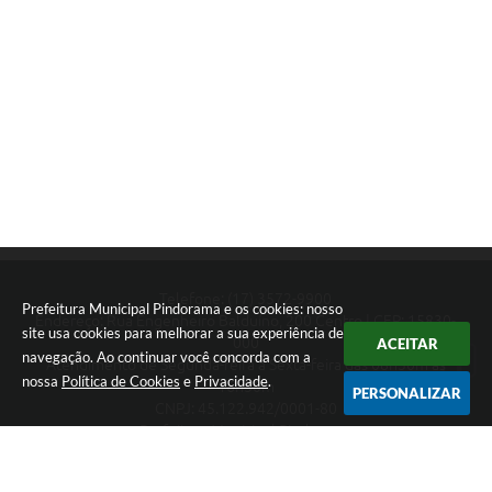
Telefone: (17) 3572-9900
Prefeitura Municipal Pindorama e os cookies: nosso
Endereço: Rua Engenheiro Balduíno, 200 Centro | CEP: 15830-
site usa cookies para melhorar a sua experiência de
000
ACEITAR
navegação. Ao continuar você concorda com a
Atendimento de Segunda-feira a Sexta-feira das 08h30m as
nossa
Política de Cookies
e
Privacidade
.
16h30m
PERSONALIZAR
CNPJ: 45.122.942/0001-80
Prefeitura Municipal Pindorama