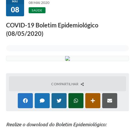
MAI
08 MAI 2020
08
Galeria de Fotos
SAÚDE
Contratos
COVID-19 Boletim Epidemiológico
(08/05/2020)
Ouvidoria
Audiências Públicas
Arquivos para Download
Carta de Serviços
Notícias
COMPARTILHAR
Turismo
Obras
Galeria de Vídeos
Realize o download do Boletim Epidemiológico:
Secretarias