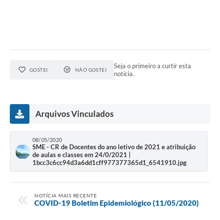
Projetos
Legislação
Editais
Links
Seja o primeiro a curtir esta
GOSTEI
NÃO GOSTEI
notícia.
Serviços Online
Telefones Úteis
Arquivos Vinculados
A Prefeitura
08/05/2020
Enquete
SME - CR de Docentes do ano letivo de 2021 e atribuição
de aulas e classes em 24/0/2021 |
Jornal
1bcc3c6cc94d3a6dd1cff977377365d1_6541910.jpg
Agenda
NOTÍCIA MAIS RECENTE
SIC
COVID-19 Boletim Epidemiológico (11/05/2020)
Diário Oficial