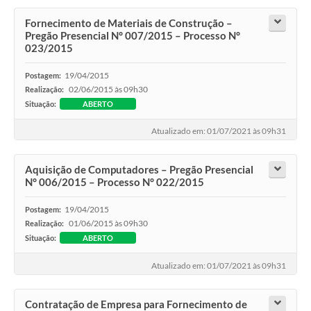
Projetos
Fornecimento de Materiais de Construção –
Pregão Presencial N° 007/2015 – Processo N°
Legislação
023/2015
Editais
19/04/2015
Postagem:
02/06/2015 às 09h30
Realização:
Links
Situação:
ABERTO
Serviços Online
Atualizado em: 01/07/2021 às 09h31
Telefones Úteis
Aquisição de Computadores – Pregão Presencial
A Prefeitura
N° 006/2015 – Processo N° 022/2015
Enquete
19/04/2015
Postagem:
01/06/2015 às 09h30
Realização:
Jornal
Situação:
ABERTO
Agenda
Atualizado em: 01/07/2021 às 09h31
SIC
Contratação de Empresa para Fornecimento de
Diário Oficial