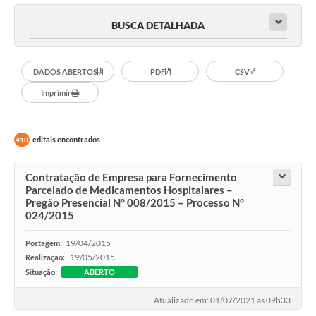
Galeria de Fotos
BUSCA DETALHADA
Contratos
DADOS ABERTOS
PDF
CSV
Ouvidoria
Imprimir
Audiências Públicas
Arquivos para Download
editais encontrados
410
Carta de Serviços
Contratação de Empresa para Fornecimento
Notícias
Parcelado de Medicamentos Hospitalares –
Pregão Presencial N° 008/2015 – Processo N°
024/2015
Turismo
Obras
19/04/2015
Postagem:
19/05/2015
Realização:
Galeria de Vídeos
Situação:
ABERTO
Secretarias
Atualizado em: 01/07/2021 às 09h33