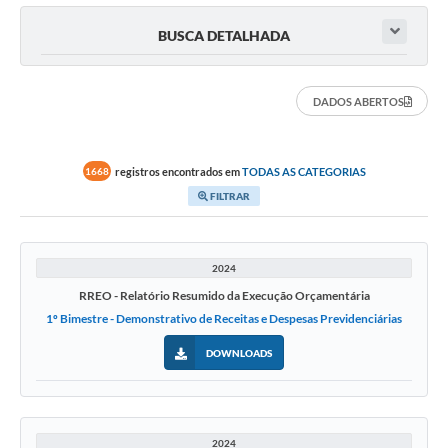
Galeria de Fotos
BUSCA DETALHADA
Contratos
DADOS ABERTOS
Ouvidoria
Audiências Públicas
registros encontrados em
TODAS AS CATEGORIAS
1668
Arquivos para Download
FILTRAR
Carta de Serviços
Notícias
2024
RREO - Relatório Resumido da Execução Orçamentária
Turismo
1º Bimestre - Demonstrativo de Receitas e Despesas Previdenciárias
Obras
DOWNLOADS
Galeria de Vídeos
Secretarias
2024