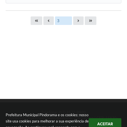
Telefone: (17) 3572-9900
Prefeitura Municipal Pindorama e os cookies: nosso
Endereço: Rua Engenheiro Balduíno, 200 Centro | CEP: 15830-
site usa cookies para melhorar a sua experiência de
000
ACEITAR