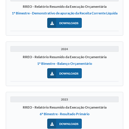
Projetos
RREO - Relatório Resumido da Execução Orçamentária
1º Bimestre - Demonstrativo de apuração da Receita Corrente Líquida
Legislação
DOWNLOADS
Editais
Links
Serviços Online
2024
RREO - Relatório Resumido da Execução Orçamentária
Telefones Úteis
1º Bimestre - Balanço Orçamentário
A Prefeitura
DOWNLOADS
Enquete
Jornal
2023
Agenda
RREO - Relatório Resumido da Execução Orçamentária
6º Bimestre - Resultado Primário
SIC
DOWNLOADS
Diário Oficial