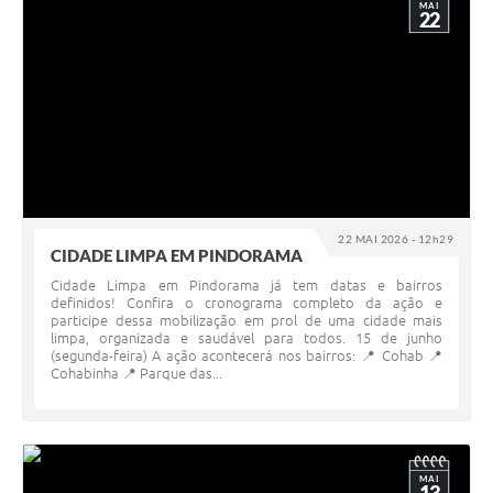
MAI
22
22 MAI 2026 - 12h29
CIDADE LIMPA EM PINDORAMA
Cidade Limpa em Pindorama já tem datas e bairros
definidos! Confira o cronograma completo da ação e
participe dessa mobilização em prol de uma cidade mais
limpa, organizada e saudável para todos. 15 de junho
(segunda-feira) A ação acontecerá nos bairros: 📍 Cohab 📍
Cohabinha 📍 Parque das...
MAI