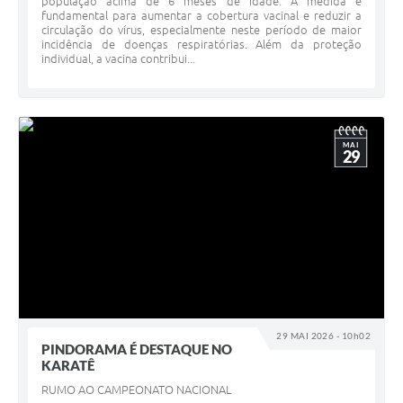
população acima de 6 meses de idade. A medida é
fundamental para aumentar a cobertura vacinal e reduzir a
circulação do vírus, especialmente neste período de maior
Contato
incidência de doenças respiratórias. Além da proteção
individual, a vacina contribui...
MAI
29
29 MAI 2026 - 10h02
PINDORAMA É DESTAQUE NO
KARATÊ
RUMO AO CAMPEONATO NACIONAL