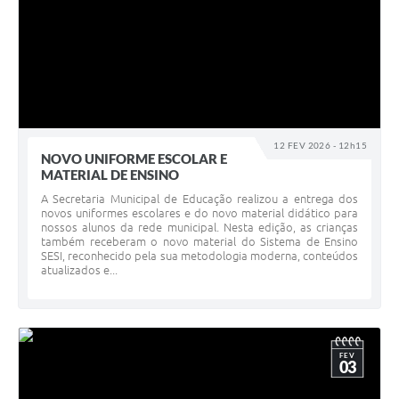
12 FEV 2026 - 12h15
NOVO UNIFORME ESCOLAR E
MATERIAL DE ENSINO
A Secretaria Municipal de Educação realizou a entrega dos
novos uniformes escolares e do novo material didático para
nossos alunos da rede municipal. Nesta edição, as crianças
também receberam o novo material do Sistema de Ensino
SESI, reconhecido pela sua metodologia moderna, conteúdos
atualizados e...
FEV
03