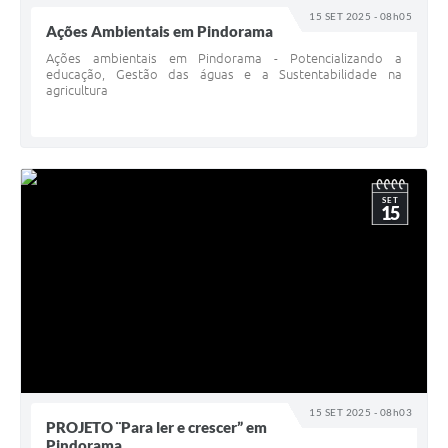
15 SET 2025 - 08h05
Ações Ambientais em Pindorama
Ações ambientais em Pindorama - Potencializando a
educação, Gestão das águas e a Sustentabilidade na
agricultura
SET
15
15 SET 2025 - 08h03
PROJETO ¨Para ler e crescer” em
Pindorama