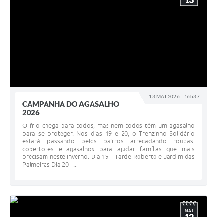
13
13 MAI 2026 - 16h37
CAMPANHA DO AGASALHO
2026
O frio chega para todos, mas nem todos têm um agasalho
para se proteger. Nos dias 19 e 20, o Trenzinho Solidário
estará passando pelos bairros arrecadando roupas,
cobertores e agasalhos para ajudar famílias que mais
precisam neste inverno. Dia 19 – Tarde Roberto e Jardim das
Palmeiras Dia 20 –...
MAI