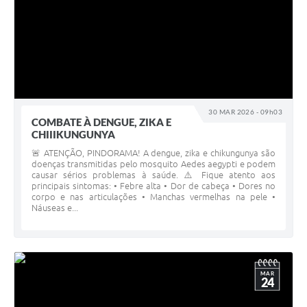
30 MAR 2026 - 09h03
COMBATE À DENGUE, ZIKA E
CHIIIKUNGUNYA
🚨 ATENÇÃO, PINDORAMA! A dengue, zika e chikungunya são
doenças transmitidas pelo mosquito Aedes aegypti e podem
causar sérios problemas à saúde. ⚠️ Fique atento aos
principais sintomas: • Febre alta • Dor de cabeça • Dores no
corpo e nas articulações • Manchas vermelhas na pele •
Náuseas e...
MAR
24