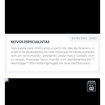
03 FEV 2026 - 14h25
NOVOS ESPECIALISTAS
Mais saúde para Pindorama! A partir do mês de fevereiro, o
quadro de especialistas da rede municipal de saúde aumenta
com um novo mutirão, ampliando ainda mais o cuidado com
os nossos munícipes. Novo mutirão com atendimentos em: *
Neurologia * Otorrinolaringologia ​ E um novo Dentista para...
FEV
02