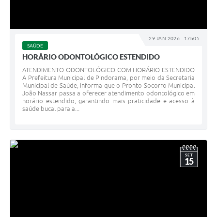
29 JAN 2026 - 17h05
SAÚDE
HORÁRIO ODONTOLÓGICO ESTENDIDO
ATENDIMENTO ODONTOLÓGICO COM HORÁRIO ESTENDIDO
A Prefeitura Municipal de Pindorama, por meio da Secretaria
Municipal de Saúde, informa que o Pronto-Socorro Municipal
João Nassar passa a oferecer atendimento odontológico em
horário estendido, garantindo mais praticidade e acesso à
saúde bucal para a...
SET
15