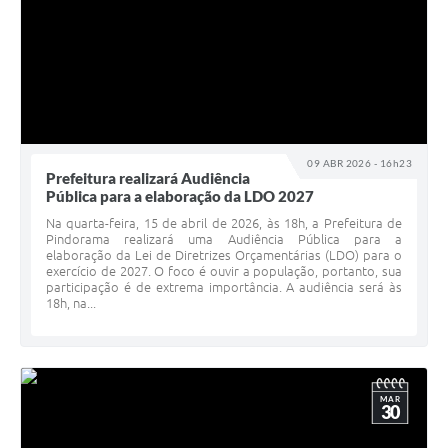
09 ABR 2026 - 16h23
Prefeitura realizará Audiência
Pública para a elaboração da LDO 2027
Na quarta-feira, 15 de abril de 2026, às 18h, a Prefeitura de
Pindorama realizará uma Audiência Pública para a
elaboração da Lei de Diretrizes Orçamentárias (LDO) para o
exercício de 2027. O foco é ouvir a população, portanto, sua
participação é de extrema importância. A audiência será às
18h, na...
MAR
30