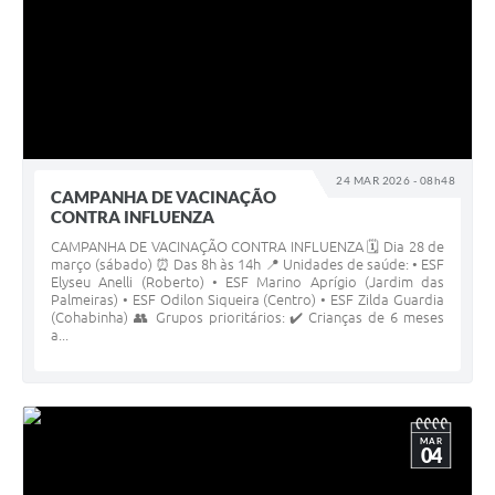
24 MAR 2026 - 08h48
CAMPANHA DE VACINAÇÃO
CONTRA INFLUENZA
CAMPANHA DE VACINAÇÃO CONTRA INFLUENZA 🗓 Dia 28 de
março (sábado) ⏰ Das 8h às 14h 📍 Unidades de saúde: • ESF
Elyseu Anelli (Roberto) • ESF Marino Aprígio (Jardim das
Palmeiras) • ESF Odilon Siqueira (Centro) • ESF Zilda Guardia
(Cohabinha) 👥 Grupos prioritários: ✔️ Crianças de 6 meses
a...
MAR
04