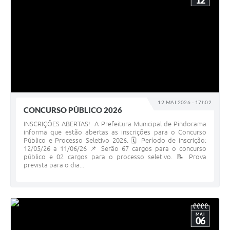
12
12 MAI 2026 - 17h02
CONCURSO PÚBLICO 2026
INSCRIÇÕES ABERTAS! A Prefeitura Municipal de Pindorama
informa que estão abertas as inscrições para o Concurso
Público e Processo Seletivo 2026. 🗓️ Período de inscrição:
12/05/26 a 11/06/26 📌 Serão 67 cargos para o concurso
público e 02 cargos para o processo seletivo. 📝 Prova
prevista para o dia...
MAI
06