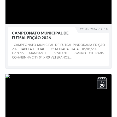
29 JAN 2026 - 17h10
CAMPEONATO MUNICIPAL DE
FUTSAL EDÇÃO 2026
CAMPEONATO MUNICIPAL DE FUTSAL PINDORAMA EDIÇÃO
2026 TABELA OFICIAL 1º RODADA DATA – 05/01/2026
Horário MANDANTE VISITANTE GRUPO 19H30MIN.
COHABINHA CITY 04 X 09 VETERANOS...
JAN
29