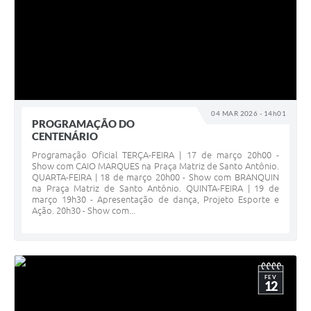
04 MAR 2026 - 14h01
PROGRAMAÇÃO DO
CENTENÁRIO
Programação Oficial TERÇA-FEIRA | 17 de março 20h00 -
Show com CAIO MARQUES na Praça Matriz de Santo Antônio.
QUARTA-FEIRA | 18 de março 20h00 - Show com BRANQUIN
na Praça Matriz de Santo Antônio. QUINTA-FEIRA | 19 de
março 19h30 - Apresentação de dança, Projeto Esporte e
Ação. 20h30 - Show com...
FEV
12