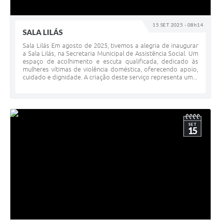
15 SET 2025 - 08h14
SALA LILÁS
Sala Lilás Em agosto de 2025, tivemos a alegria de inaugurar
a Sala Lilás, na Secretaria Municipal de Assistência Social. Um
espaço de acolhimento e escuta qualificada, dedicado às
mulheres vítimas de violência doméstica, oferecendo apoio,
cuidado e dignidade. A criação deste serviço representa um...
SET
15