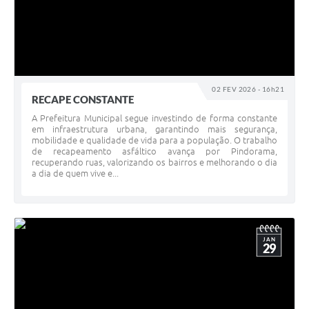
02 FEV 2026 - 16h21
RECAPE CONSTANTE
A Prefeitura Municipal segue investindo de forma constante
em infraestrutura urbana, garantindo mais segurança,
mobilidade e qualidade de vida para a população. O trabalho
de recapeamento asfáltico avança por Pindorama,
recuperando ruas, valorizando os bairros e melhorando o dia
a dia de quem vive e...
JAN
29