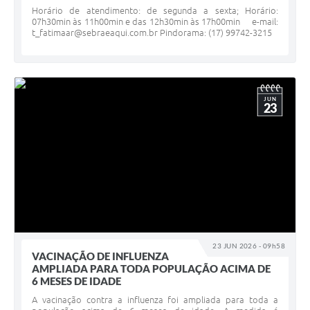
Projetos
Horário de atendimento: de segunda a sexta; Horário:
07h30min às 11h00min e das 12h30min às 17h00min e-mail:
t_fatimaar@sebraeaqui.com.br Pindorama: (17) 99742-3215
Legislação
Editais
Links
JUN
23
Serviços Online
Telefones Úteis
A Prefeitura
Enquete
Jornal
23 JUN 2026 - 09h58
Agenda
VACINAÇÃO DE INFLUENZA
AMPLIADA PARA TODA POPULAÇÃO ACIMA DE
6 MESES DE IDADE
SIC
A vacinação contra a influenza foi ampliada para toda a
Diário Oficial