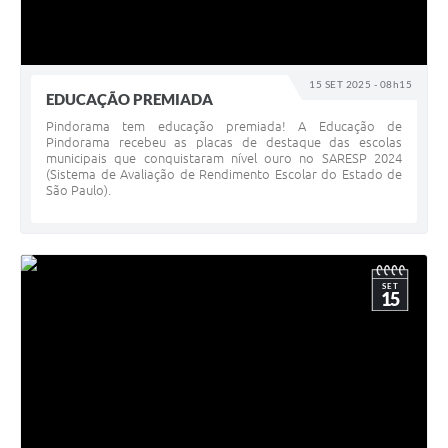
15 SET 2025 - 08h15
EDUCAÇÃO PREMIADA
Pindorama tem educação premiada! A Educação de
Pindorama recebeu as placas de destaque das escolas
municipais que conquistaram nível ouro no SARESP 2024
(Sistema de Avaliação de Rendimento Escolar do Estado de
São Paulo).
SET
15