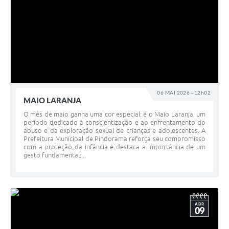
06 MAI 2026 - 12h02
MAIO LARANJA
O mês de maio ganha uma cor especial: é o Maio Laranja, um
período dedicado à conscientização e ao enfrentamento do
abuso e da exploração sexual de crianças e adolescentes. A
Prefeitura Municipal de Pindorama reforça seu compromisso
com a proteção da infância e destaca a importância de um
gesto fundamental:...
ABR
09