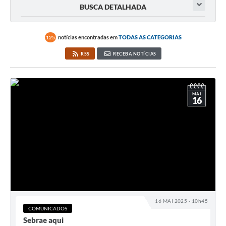
BUSCA DETALHADA
Galeria de Fotos
Contratos
notícias encontradas em
TODAS AS CATEGORIAS
125
RSS
RECEBA NOTÍCIAS
Ouvidoria
Audiências Públicas
Arquivos para Download
MAI
16
Carta de Serviços
Notícias
Turismo
Obras
Galeria de Vídeos
16 MAI 2025 - 10h45
COMUNICADOS
Secretarias
Sebrae aqui