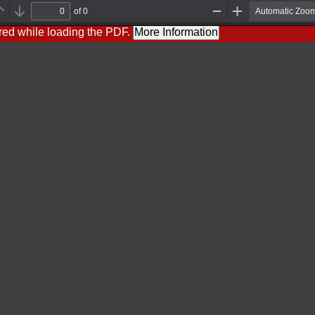
of 0
Previous
Next
Zoom
Zoom
Out
In
red while loading the PDF.
More Information