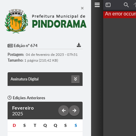
Toggle
Find
Sidebar
An error occur
Edição nº 674
Postagem:
04 de fevereiro de 2025 - 07h51
Tamanho:
1 página (210,42 KB)
Assinatura Digital
Edições Anteriores
Fevereiro
2025
D
S
T
Q
Q
S
S