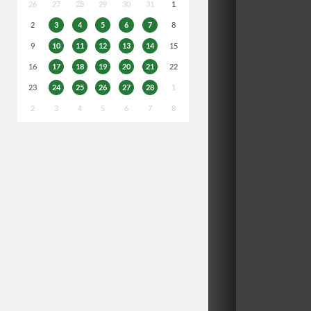
26
27
28
29
30
31
1
2
3
4
5
6
7
8
9
10
11
12
13
14
15
16
17
18
19
20
21
22
23
24
25
26
27
28
1
2
3
4
5
6
7
8