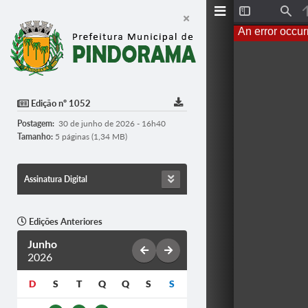
Toggle
Find
Sidebar
An error occur
Edição nº 1052
Postagem:
30 de junho de 2026 - 16h40
Tamanho:
5 páginas (1,34 MB)
Assinatura Digital
Edições Anteriores
Junho
2026
D
S
T
Q
Q
S
S