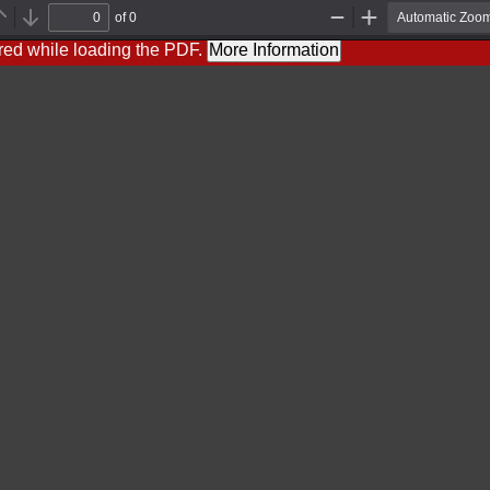
of 0
Previous
Next
Zoom
Zoom
Out
In
red while loading the PDF.
More Information