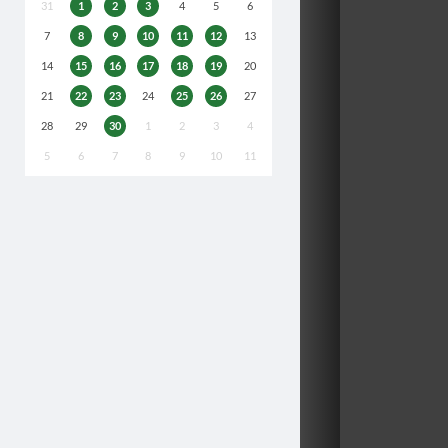
31
1
2
3
4
5
6
7
8
9
10
11
12
13
14
15
16
17
18
19
20
21
22
23
24
25
26
27
28
29
30
1
2
3
4
5
6
7
8
9
10
11