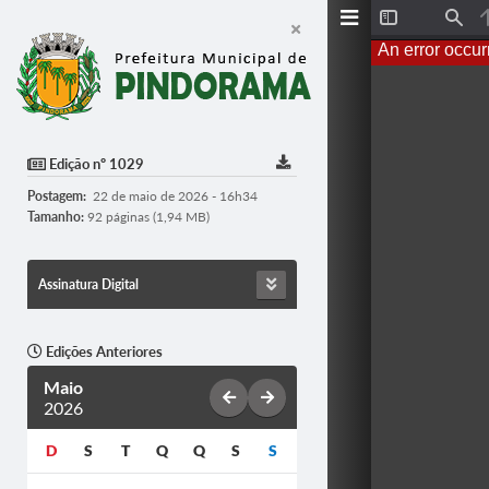
Toggle
Find
Sidebar
An error occur
Edição nº 1029
Postagem:
22 de maio de 2026 - 16h34
Tamanho:
92 páginas (1,94 MB)
Assinatura Digital
Edições Anteriores
Maio
2026
D
S
T
Q
Q
S
S