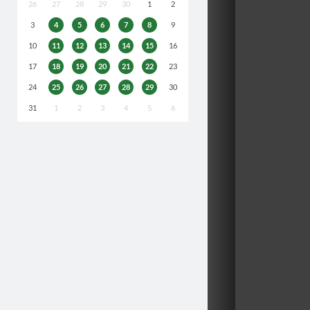
26
27
28
29
30
1
2
3
4
5
6
7
8
9
10
11
12
13
14
15
16
17
18
19
20
21
22
23
24
25
26
27
28
29
30
31
1
2
3
4
5
6