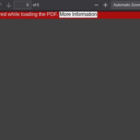
of 0
Previous
Next
Zoom
Zoom
Out
In
red while loading the PDF.
More Information