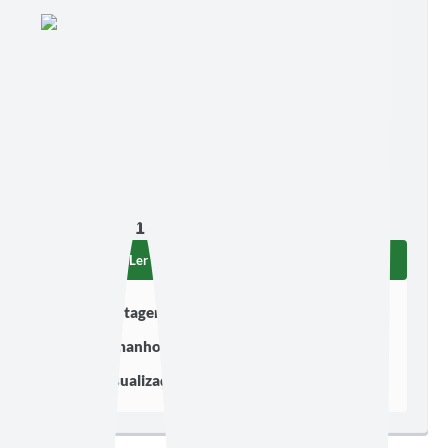
Edição nº 217
Ler online
Baixar
Postagem:
11/04/2023 às 09h00
Tamanho:
341,46 KB | 3 páginas
Visualizações:
966