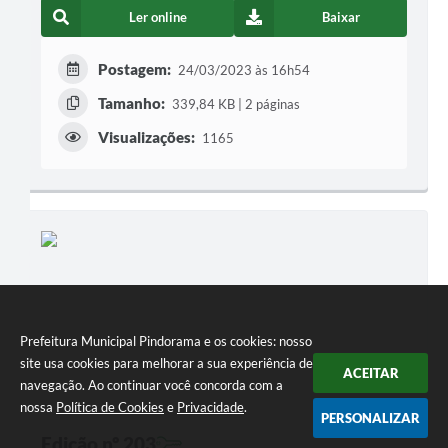
Ler online
Baixar
Postagem:
24/03/2023 às 16h54
Tamanho:
339,84 KB | 2 páginas
Visualizações:
1165
Prefeitura Municipal Pindorama e os cookies: nosso
site usa cookies para melhorar a sua experiência de
ACEITAR
navegação. Ao continuar você concorda com a
nossa
Política de Cookies
e
Privacidade
.
PERSONALIZAR
Edição nº 203