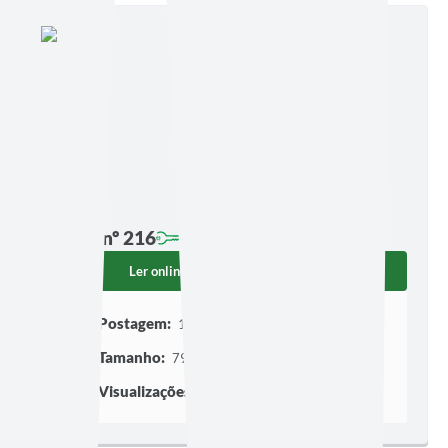
Edição nº 216
Ler online
Baixar
Postagem:
10/04/2023 às 13h59
Tamanho:
796,24 KB | 5 páginas
Visualizações:
1521