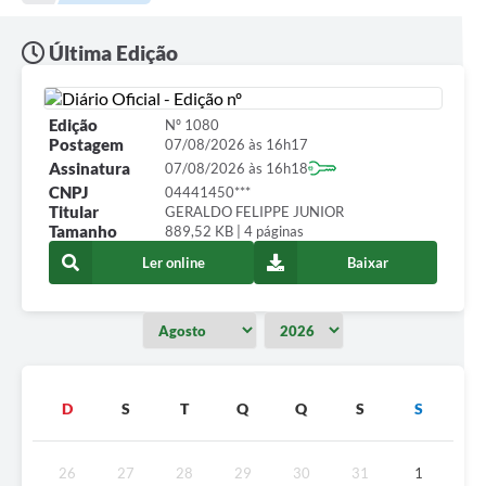
Galeria de Fotos
Última Edição
Contratos
Ouvidoria
Edição
Nº 1080
Postagem
07/08/2026 às 16h17
Audiências Públicas
Assinatura
07/08/2026 às 16h18
CNPJ
04441450***
Arquivos para Download
Titular
GERALDO FELIPPE JUNIOR
Tamanho
889,52 KB | 4 páginas
Carta de Serviços
Ler online
Baixar
Notícias
Turismo
Obras
D
S
T
Q
Q
S
S
Galeria de Vídeos
Secretarias
26
27
28
29
30
31
1