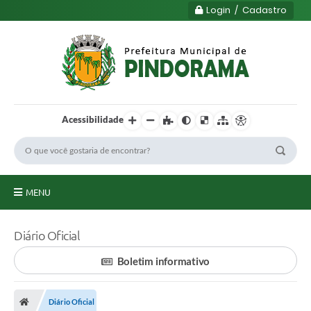
Login / Cadastro
Acessibilidade
MENU
Principal
Diário Oficial
Município
Boletim informativo
Serviços
Diário Oficial
Transparência